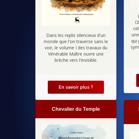
O
cel
une 
Dans les replis silencieux d'un
qui
monde que l'on traverse sans le
sym
voir, le volume I des travaux du
Vénérable Maître ouvre une
brèche vers l'invisible.
En savoir plus ?
Chevalier du Temple