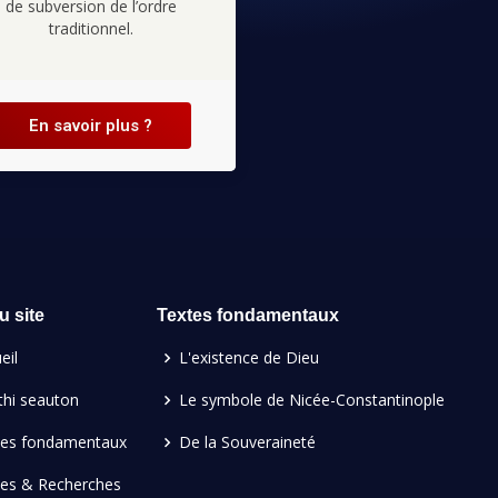
de subversion de l’ordre
traditionnel.
En savoir plus ?
u site
Textes fondamentaux
eil
L'existence de Dieu
hi seauton
Le symbole de Nicée-Constantinople
tes fondamentaux
De la Souveraineté
des & Recherches