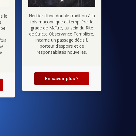
Héritier d’une double tradition à la
s le
fois maçonnique et templière, le
e
grade de Maître, au sein du Rite
ape
de Stricte Observance Templière,
incarne un passage décisif,
fois
porteur d’espoirs et de
ve
responsabilités nouvelles.
ée
En savoir plus ?