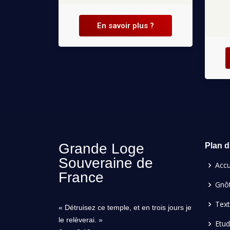
En savoir plus ?
Grande Loge
Plan d
Souveraine de
Accu
France
Gnôt
Tex
« Détruisez ce temple, et en trois jours je
le relèverai. »
Etu