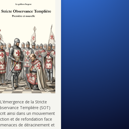
L’émergence de la Stricte
bservance Templière (SOT)
scrit ainsi dans un mouvement
action et de refondation face
 menaces de déracinement et